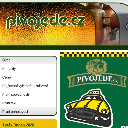
Úvod
Kontakty
Ceník
Půjčování vyčepního zařízení
Profil společnosti
Pivní taxi
Pivní pohotovost
Leták Duben 2026