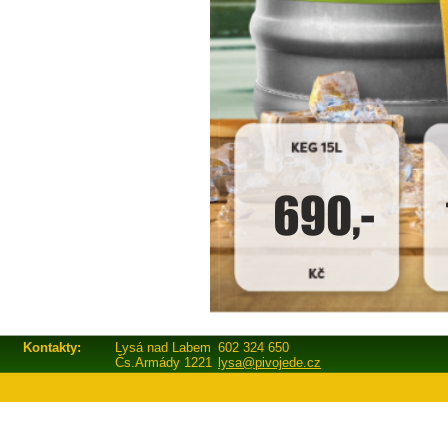
Kontakty:
Lysá nad Labem
602 324 650
Čs.Armády 1221
lysa@pivojede.cz